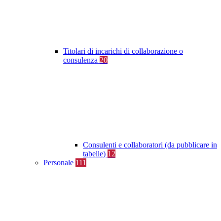
Titolari di incarichi di collaborazione o
consulenza
20
Consulenti e collaboratori (da pubblicare in
tabelle)
12
Personale
111