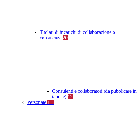
Titolari di incarichi di collaborazione o
consulenza
20
Consulenti e collaboratori (da pubblicare in
tabelle)
12
Personale
111